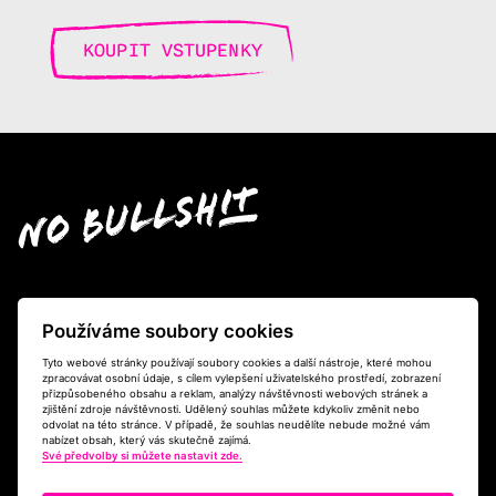
KOUPIT VSTUPENKY
Kontakt
Používáme soubory cookies
info@no-bullshit.cz
Tyto webové stránky používají soubory cookies a další nástroje, které mohou
zpracovávat osobní údaje, s cílem vylepšení uživatelského prostředí, zobrazení
přizpůsobeného obsahu a reklam, analýzy návštěvnosti webových stránek a
zjištění zdroje návštěvnosti. Udělený souhlas můžete kdykoliv změnit nebo
odvolat na této stránce. V případě, že souhlas neudělíte nebude možné vám
nabízet obsah, který vás skutečně zajímá.
Aktuality
O konferenci
Naše vize
Speakers
Program
Své předvolby si můžete nastavit zde.
O DNS
Koupit vstupenky