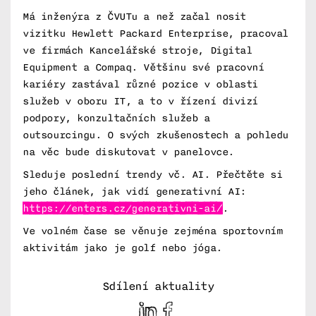
Má inženýra z ČVUTu a než začal nosit
vizitku Hewlett Packard Enterprise, pracoval
ve firmách Kancelářské stroje, Digital
Equipment a Compaq. Většinu své pracovní
kariéry zastával různé pozice v oblasti
služeb v oboru IT, a to v řízení divizí
podpory, konzultačních služeb a
outsourcingu. O svých zkušenostech a pohledu
na věc bude diskutovat v panelovce.
Sleduje poslední trendy vč. AI. Přečtěte si
jeho článek, jak vidí generativní AI:
https://enters.cz/generativni-ai/
.
Ve volném čase se věnuje zejména sportovním
aktivitám jako je golf nebo jóga.
nky
Sdílení aktuality