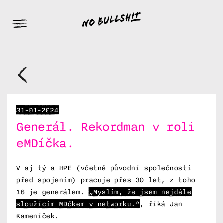
31-01-2024
Generál. Rekordman v roli
eMDíčka.
V aj tý a HPE (včetně původní společností
před spojením) pracuje přes 30 let, z toho
16 je generálem.
„Myslím, že jsem nejdéle
sloužícím MDčkem v networku.“
, říká Jan
Kameníček.