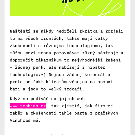
Naštěstí se nikdy nedrželi zkrátka a rozjeli
to na všech frontách, takže mají velký
zkušenosti s různejma technologiema, tak
můžou mezi sebou porovnávat různý nástroje a
doporučit zákazníkům to nejvhodnější řešení
– žádnej punk, ale nabízejí i hipster
technologie:-) Nejsou žádnej korporát a
proto se fakt klientům věnujou na osobní
bázi a jsou to velký srdcaři.
Když se podíváš na jejich web
www.sophias.cz
, tak zjistíš, jak širokej
záběr a zkušenosti tahle parta z pražských
Vinohrad má.
nky