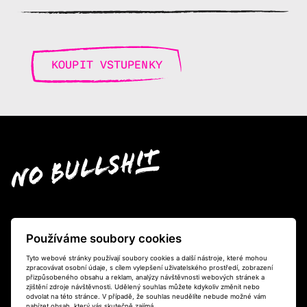
KOUPIT VSTUPENKY
Kontakt
Používáme soubory cookies
info@no-bullshit.cz
Tyto webové stránky používají soubory cookies a další nástroje, které mohou
zpracovávat osobní údaje, s cílem vylepšení uživatelského prostředí, zobrazení
přizpůsobeného obsahu a reklam, analýzy návštěvnosti webových stránek a
zjištění zdroje návštěvnosti. Udělený souhlas můžete kdykoliv změnit nebo
odvolat na této stránce. V případě, že souhlas neudělíte nebude možné vám
nabízet obsah, který vás skutečně zajímá.